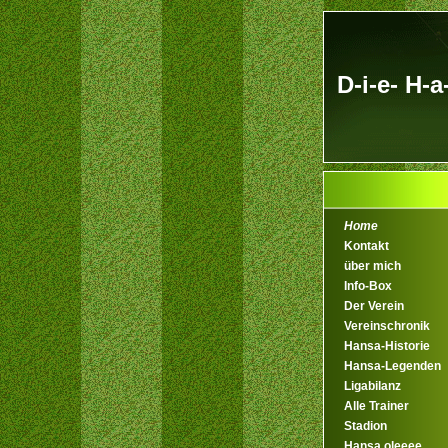
D-i-e- H-a
Home
Kontakt
über mich
Info-Box
Der Verein
Vereinschronik
Hansa-Historie
Hansa-Legenden
Ligabilanz
Alle Trainer
Stadion
Hansa oleeee